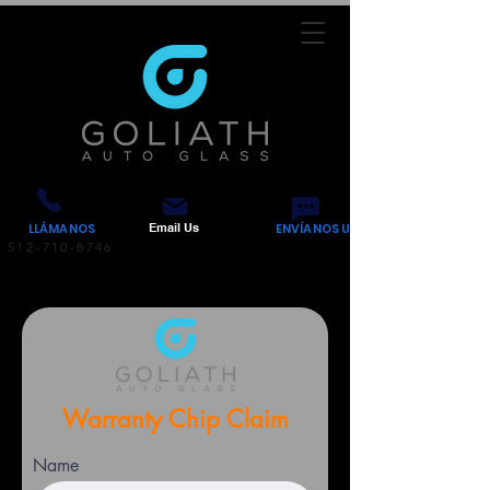
LLÁMANOS
Email Us
ENVÍANOS UN MENSAJE DE TEXTO
512-710-8746
Warranty Chip Claim
Name