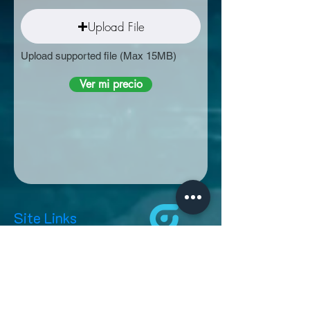
Upload File
Upload supported file (Max 15MB)
Ver mi precio
Site Links
HOME
Auto Glass Blog
Tel:
512-710-8746
Cotización de vidrios para autos
Servicios